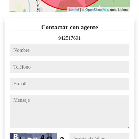
Leaflet
| ©
OpenStreetMap
contributors
Contactar con agente
942517691
nombre
teléfono
e-mail
mensaje
Captcha