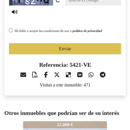
He leído y acepto las condiciones de uso y
política de privacidad
Enviar
Referencia: 5421-VE
Visitas a este inmueble: 471
Otros inmuebles que podrían ser de su interés
5421-VE
5421-VE
5
22.000 €
27.000 €