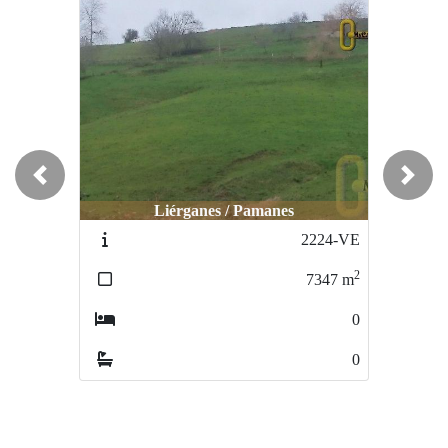
Previous
Next
Liérganes / Pamanes
Liérganes / Pamanes
2224-VE
2225-VE
2
2
7347
m
10000
m
0
0
0
0