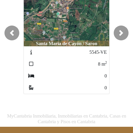
Previous
Next
Santa María de Cayón / Saron
Santa María de Cayón / Saron
5545-VE
5682-VE
2
2
8
m
3
m
0
0
0
0
MyCantabria Inmobiliaria, Inmobiliarias en Cantabria, Casas en
Cantabria y Pisos en Cantabria