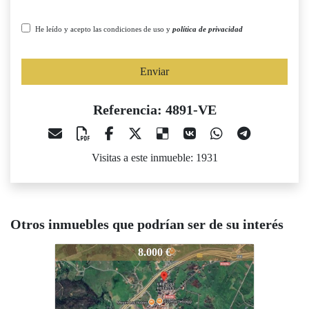
He leído y acepto las condiciones de uso y
política de privacidad
Enviar
Referencia: 4891-VE
Visitas a este inmueble: 1931
Otros inmuebles que podrían ser de su interés
4891-VE
4891-VE
4
8.000 €
6.900 €