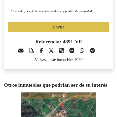
He leído y acepto las condiciones de uso y
política de privacidad
Enviar
Referencia: 4891-VE
Visitas a este inmueble: 1930
Otros inmuebles que podrían ser de su interés
4891-VE
4891-VE
4
8.000 €
6.900 €