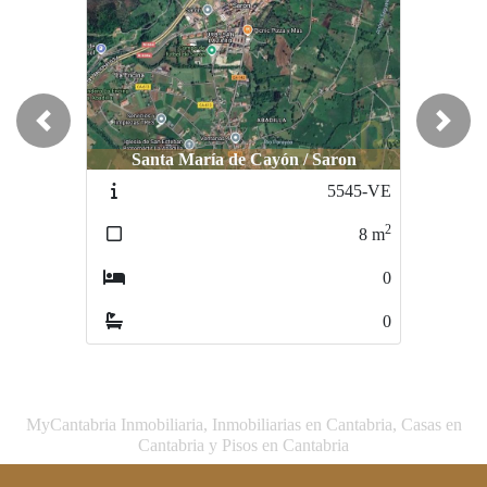
Previous
Next
Santa María de Cayón / Saron
Santa María de Cayón / Saron
5545-VE
5682-VE
2
2
8
m
3
m
0
0
0
0
MyCantabria Inmobiliaria, Inmobiliarias en Cantabria, Casas en
Cantabria y Pisos en Cantabria