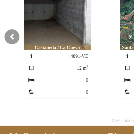
Previous
Castañeda / La Cueva
Santa
4891-VE
2
12
m
0
0
MyCantabria