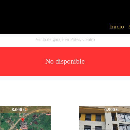
Inicio
Venta de garaje en Potes, Centro
No disponible
-TP
5709-TP
8.000 €
6.900 €