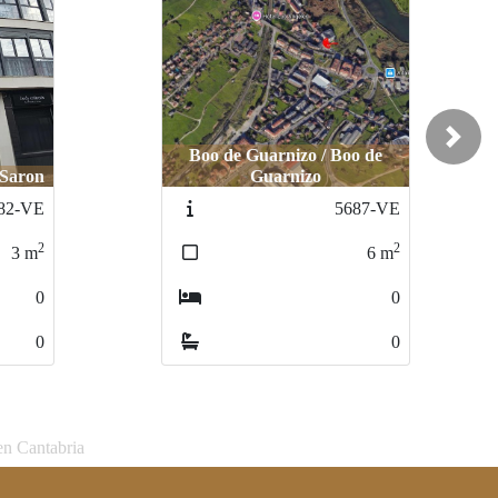
Next
Boo de Guarnizo / Boo de
 Saron
Guarnizo
82-VE
5687-VE
2
2
3
m
6
m
0
0
0
0
en Cantabria