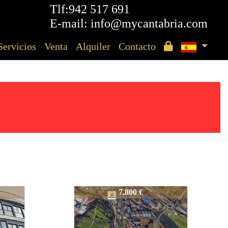
Tlf:942 517 691
E-mail: info@mycantabria.com
Servicios
Venta
Alquiler
Contacto
5709-TP
7.800 €