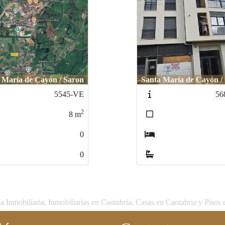
 María de Cayón / Saron
Santa María de Cayón /
5545-VE
56
2
8
m
0
0
 Inmobiliaria, Inmobiliarias en Cantabria, Casas en Cantabria y Pisos 