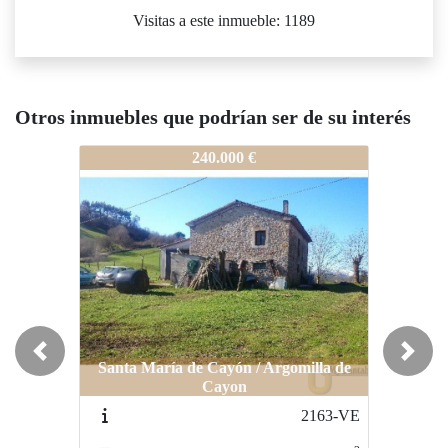
Visitas a este inmueble: 1189
Otros inmuebles que podrían ser de su interés
4906-VE_T
4906-VE_T
4
240.000 €
175.000 €
Previous
Next
Santa María de Cayón / Argomilla de
Cayon
Santa María de Cayón / La Encina
2163-VE
2086-VE