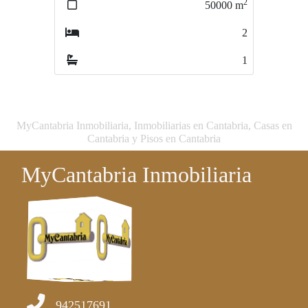
2
2
50000
m
3856
m
2
0
1
0
MyCantabria Inmobiliaria, Inmobiliarias en Cantabria, Casas en
Cantabria y Pisos en Cantabria
MyCantabria Inmobiliaria
942517691