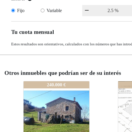
Fijo
Variable
Tu cuota mensual
Estos resultados son orientativos, calculados con los números que has intro
Otros inmuebles que podrían ser de su interés
5-VE
2845-VE
2845-VE
240.000 €
99.000 €
99.000 €