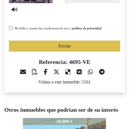
He leído y acepto las condiciones de uso y
política de privacidad
Enviar
Referencia: 4695-VE
Visitas a este inmueble: 1161
Otros inmuebles que podrían ser de su interés
4695-VE
4695-VE
469
50.000 €
45.000 €