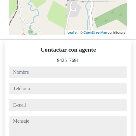
Leaflet
| ©
OpenStreetMap
contributors
Contactar con agente
942517691
nombre
teléfono
e-mail
mensaje